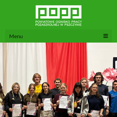
Menu
Aktualności
26
MAJ 2026
O nas
Dokumenty POPP
Zajęcia
Kontakt
BIP