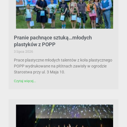
Pranie pachnące sztuką…młodych
plastyków z POPP
3 lipca 2026
Prace plastyczne młodych talentów z koła plastycznego
POPP wydrukowane na płótnach zawisły w ogrodzie
Starostwa przy ul. 3 Maja 10.
Czytaj więcej...