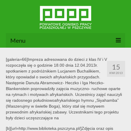
Menu
Aktualności
[galeria=66]Impreza adresowana do dzieci z klas IV i V
15
rozpoczęła się o godzinie 18.00 dnia 12.04.2013r.
O nas
spotkaniem z podróżnikiem Lucjanem Buchalikiem,
KWI 2013
który opowiadał o swoich afrykańskich przygodach.
Dokumenty POPP
Następnie Danuta Abramowicz- Heczko i Iga Heczko-
Blankenstein poprowadziły zajęcia muzyczno- ruchowe oparte
Zajęcia
na rytmach i motywach afrykańskich. Uczestnicy zajęć nauczyli
się radosnego południowoafrykańskiego hymnu „Siyahamba”
Kontakt
(Maszerujmy w świetle Boga), który stał się motywem
przewodnim afrykańskiej zabawy. Uczestnikami tego projektu
BIP
były dzieci uczęszczające na
[b][url=http://www.biblioteka.pszczyna.pl/]Zdjęcia oraz opis