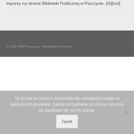
imprezy na stronie Biblioteki Publicznej w Pszczynie. [/b][/url]
© 2026 POPP Pszczyna - WordPress Theme by
Kadence WP
Ta strona korzysta z ciasteczek aby świadczyć usługi na
najwyższym poziomie. Dalsze korzystanie ze strony oznacza,
że zgadzasz się na ich użycie.
Zgoda