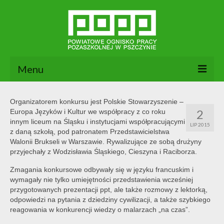
Menu
Aktualności
Organizatorem konkursu jest Polskie Stowarzyszenie –
2
Europa Języków i Kultur we współpracy z co roku
O nas
innym liceum na Śląsku i instytucjami współpracującymi
LIP 2015
z daną szkołą, pod patronatem Przedstawicielstwa
Dokumenty POPP
Walonii Brukseli w Warszawie. Rywalizujące ze sobą drużyny
przyjechały z Wodzisławia Śląskiego, Cieszyna i Raciborza.
Zajęcia
Zmagania konkursowe odbywały się w języku francuskim i
Kontakt
wymagały nie tylko umiejętności przedstawienia wcześniej
przygotowanych prezentacji ppt, ale także rozmowy z lektorką,
BIP
odpowiedzi na pytania z dziedziny cywilizacji, a także szybkiego
reagowania w konkurencji wiedzy o malarzach „na czas”.