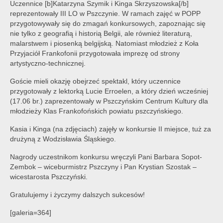
Uczennice [b]Katarzyna Szymik i Kinga Skrzyszowska[/b]
reprezentowały III LO w Pszczynie. W ramach zajęć w POPP
przygotowywały się do zmagań konkursowych, zapoznając się
nie tylko z geografią i historią Belgii, ale również literaturą,
malarstwem i piosenką belgijską. Natomiast młodzież z Koła
Przyjaciół Frankofonii przygotowała imprezę od strony
artystyczno-technicznej.
Goście mieli okazję obejrzeć spektakl, który uczennice
przygotowały z lektorką Lucie Erroelen, a który dzień wcześniej
(17.06 br.) zaprezentowały w Pszczyńskim Centrum Kultury dla
młodzieży Klas Frankofońskich powiatu pszczyńskiego.
Kasia i Kinga (na zdjęciach) zajęły w konkursie II miejsce, tuż za
drużyną z Wodzisławia Śląskiego.
Nagrody uczestnikom konkursu wręczyli Pani Barbara Sopot-
Zembok – wiceburmistrz Pszczyny i Pan Krystian Szostak –
wicestarosta Pszczyński.
Gratulujemy i życzymy dalszych sukcesów!
[galeria=364]