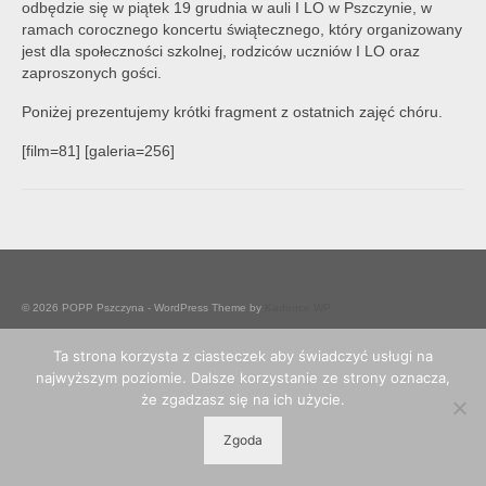
odbędzie się w piątek 19 grudnia w auli I LO w Pszczynie, w
ramach corocznego koncertu świątecznego, który organizowany
jest dla społeczności szkolnej, rodziców uczniów I LO oraz
zaproszonych gości.
Poniżej prezentujemy krótki fragment z ostatnich zajęć chóru.
[film=81] [galeria=256]
© 2026 POPP Pszczyna - WordPress Theme by
Kadence WP
Ta strona korzysta z ciasteczek aby świadczyć usługi na
najwyższym poziomie. Dalsze korzystanie ze strony oznacza,
że zgadzasz się na ich użycie.
Zgoda