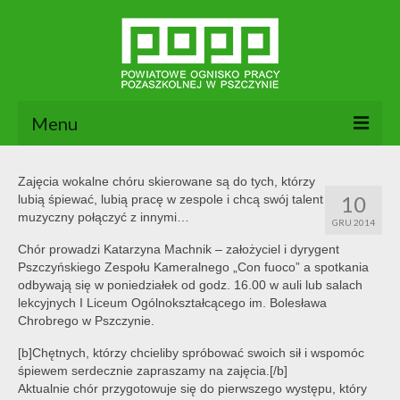
Menu
Aktualności
Zajęcia wokalne chóru skierowane są do tych, którzy
10
lubią śpiewać, lubią pracę w zespole i chcą swój talent
O nas
muzyczny połączyć z innymi…
GRU 2014
Dokumenty POPP
Chór prowadzi Katarzyna Machnik – założyciel i dyrygent
Pszczyńskiego Zespołu Kameralnego „Con fuoco” a spotkania
Zajęcia
odbywają się w poniedziałek od godz. 16.00 w auli lub salach
lekcyjnych I Liceum Ogólnokształcącego im. Bolesława
Kontakt
Chrobrego w Pszczynie.
[b]Chętnych, którzy chcieliby spróbować swoich sił i wspomóc
BIP
śpiewem serdecznie zapraszamy na zajęcia.[/b]
Aktualnie chór przygotowuje się do pierwszego występu, który