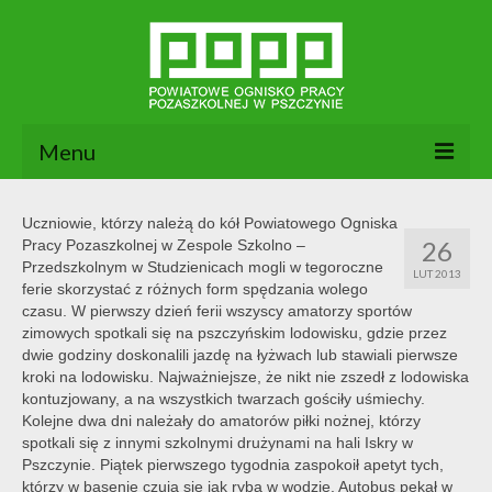
Menu
Aktualności
Uczniowie, którzy należą do kół Powiatowego Ogniska
26
Pracy Pozaszkolnej w Zespole Szkolno –
O nas
Przedszkolnym w Studzienicach mogli w tegoroczne
LUT 2013
ferie skorzystać z różnych form spędzania wolego
Dokumenty POPP
czasu. W pierwszy dzień ferii wszyscy amatorzy sportów
zimowych spotkali się na pszczyńskim lodowisku, gdzie przez
Zajęcia
dwie godziny doskonalili jazdę na łyżwach lub stawiali pierwsze
kroki na lodowisku. Najważniejsze, że nikt nie zszedł z lodowiska
Kontakt
kontuzjowany, a na wszystkich twarzach gościły uśmiechy.
Kolejne dwa dni należały do amatorów piłki nożnej, którzy
BIP
spotkali się z innymi szkolnymi drużynami na hali Iskry w
Pszczynie. Piątek pierwszego tygodnia zaspokoił apetyt tych,
którzy w basenie czują się jak ryba w wodzie. Autobus pękał w