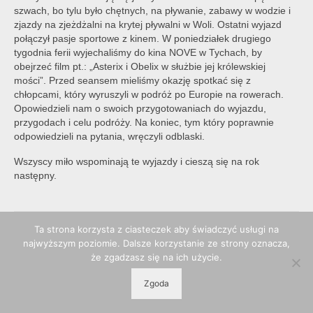
szwach, bo tylu było chętnych, na pływanie, zabawy w wodzie i
zjazdy na zjeżdżalni na krytej pływalni w Woli. Ostatni wyjazd
połączył pasje sportowe z kinem. W poniedziałek drugiego
tygodnia ferii wyjechaliśmy do kina NOVE w Tychach, by
obejrzeć film pt.: „Asterix i Obelix w służbie jej królewskiej
mości”. Przed seansem mieliśmy okazję spotkać się z
chłopcami, który wyruszyli w podróż po Europie na rowerach.
Opowiedzieli nam o swoich przygotowaniach do wyjazdu,
przygodach i celu podróży. Na koniec, tym który poprawnie
odpowiedzieli na pytania, wręczyli odblaski.
Wszyscy miło wspominają te wyjazdy i cieszą się na rok
następny.
Ta strona korzysta z ciasteczek aby świadczyć usługi na
najwyższym poziomie. Dalsze korzystanie ze strony oznacza,
że zgadzasz się na ich użycie.
Zgoda
© 2026 POPP Pszczyna - WordPress Theme by
Kadence WP