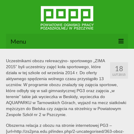
Menu
Aktualności
Uczestnikami obozu rekreacyjno- sportowego „ZIMA
18
2015” byli uczestnicy zajęć koła sportowego, które
O nas
działa w tej szkole od września 2014 r. Do oferty
LUT 2015
aktywnego spędzenia wolnego czasu przystąpiło 13
Dokumenty POPP
uczniów. W programie obozu znalazły się zajęcia sportowe,
które odbyły się w sali gimnastycznej PG3 oraz zajęcia „w
Zajęcia
terenie” takie jak wycieczka w Beskidy, wycieczka do
AQUAPARKU w Tarnowskich Górach, wyjazd na mecz siatkówki
Kontakt
mężczyzn do Bielska czy zajęcia na strzelnicy w Powiatowym
Zespole Szkół nr 2 w Pszczynie.
BIP
Obszerna relacja z obozu na stronie internetowej PG3 –
[url=http://zs2pna.edu.pl/index.php/2-uncategorised/363-oboz-