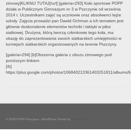
zimowy]KLIKNIJ TUTAJ[/url] [galeria=293] Koło sportowe POPP
działa w Publicznym Gimnazjum nr 3 w Pszczynie od września
2014 r. Uczestnikami zajęć są uczniowie oraz absolwenci tejże
szkoły. Zajęcia prowadzi pan Dawid Ochman a ich tematem jest
głównie doskonalenie elementów techniki i taktyki w piłce
siatkowej. Drużyna, którą tworzą członkowie tego koła, ma
okazję do zaprezentowania swoich siatkarskich umiejętności w
turniejach siatkarskich organizowanych na terenie Pszczyny.
[galeria=294] [b]Obszerna galeria z obozu zimowego pod
poniższym linkiem
[/b]
https://plus.google.com/photos/106840213361403251811/albums
© 2026 POPP Pszczyna - WordPress Theme by
Kadence WP