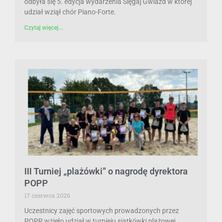
odbyła się 5. edycja wydarzenia Sięgaj Gwiazd w której
udział wziął chór Piano-Forte.
Czytaj więcej...
III Turniej „plażówki” o nagrodę dyrektora
POPP
17 czerwca 2026
Uczestnicy zajęć sportowych prowadzonych przez
POPP wzięło udział w turnieju siatkówki plażowej.