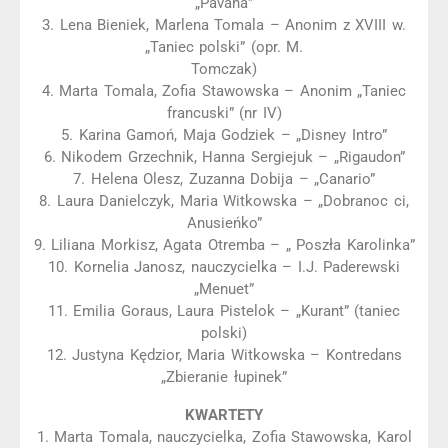
„Pavana”
3. Lena Bieniek, Marlena Tomala – Anonim z XVIII w.
„Taniec polski” (opr. M.
Tomczak)
4. Marta Tomala, Zofia Stawowska – Anonim „Taniec
francuski” (nr IV)
5. Karina Gamoń, Maja Godziek – „Disney Intro”
6. Nikodem Grzechnik, Hanna Sergiejuk – „Rigaudon”
7. Helena Olesz, Zuzanna Dobija – „Canario”
8. Laura Danielczyk, Maria Witkowska – „Dobranoc ci,
Anusieńko”
9. Liliana Morkisz, Agata Otremba – „ Poszła Karolinka”
10. Kornelia Janosz, nauczycielka – I.J. Paderewski
„Menuet”
11. Emilia Goraus, Laura Pistelok – „Kurant” (taniec
polski)
12. Justyna Kędzior, Maria Witkowska – Kontredans
„Zbieranie łupinek”
KWARTETY
1. Marta Tomala, nauczycielka, Zofia Stawowska, Karol