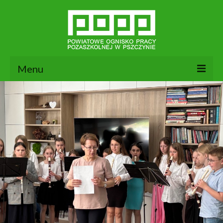
Menu
Aktualności
24
MAJ 2026
O nas
Dokumenty POPP
Zajęcia
Kontakt
BIP