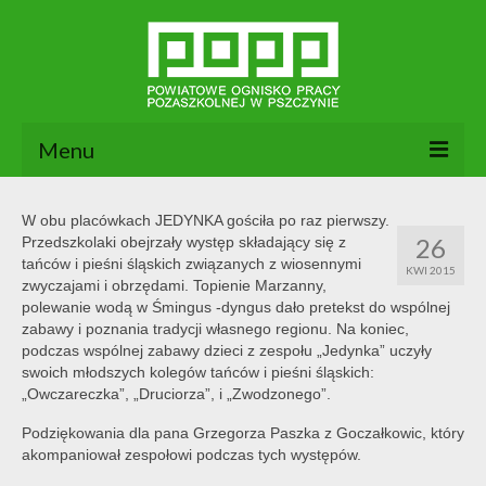
Menu
Aktualności
W obu placówkach JEDYNKA gościła po raz pierwszy.
26
Przedszkolaki obejrzały występ składający się z
O nas
tańców i pieśni śląskich związanych z wiosennymi
KWI 2015
zwyczajami i obrzędami. Topienie Marzanny,
Dokumenty POPP
polewanie wodą w Śmingus -dyngus dało pretekst do wspólnej
zabawy i poznania tradycji własnego regionu. Na koniec,
Zajęcia
podczas wspólnej zabawy dzieci z zespołu „Jedynka” uczyły
swoich młodszych kolegów tańców i pieśni śląskich:
Kontakt
„Owczareczka”, „Druciorza”, i „Zwodzonego”.
BIP
Podziękowania dla pana Grzegorza Paszka z Goczałkowic, który
akompaniował zespołowi podczas tych występów.