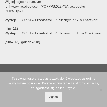
Więcej zdjęć na naszym
[url=www.facebook.com/POPPPSZCZYNA]facebooku –
KLIKNIJ[/url]
Występ JEDYNKI w Przedszkolu Publicznym nr 7 w Pszczynie.
[film=112]
Występ JEDYNKI w Przedszkolu Publicznym nr 16 w Czarkowie.
[film=113] [galeria=318]
© 2026 POPP Pszczyna - WordPress Theme by
Kadence WP
Ta strona korzysta z ciasteczek aby świadczyć usługi na
najwyższym poziomie. Dalsze korzystanie ze strony oznacza,
że zgadzasz się na ich użycie.
Zgoda