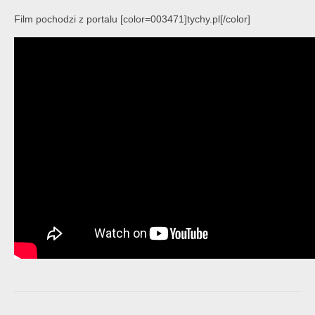
Film pochodzi z portalu [color=003471]tychy.pl[/color]