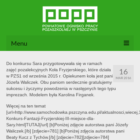
Menu
Aktualności
Do konkursu Sara przygotowywała się w ramach
16
zajęć pozalekcyjnych Koła Fryzjerskiego, które działa
O nas
w PZS1 od września 2015 r. Opiekunem koła jest pani
MAR 2016
Józefa Waliczek. Obu paniom serdecznie gratulujemy
Dokumenty POPP
sukcesu i życzymy powodzenia w następnych tego typu
imprezach. Modelem była Karolina Firganek.
Zajęcia
Więcej na ten temat
Kontakt
[url=http://www.samochodowka.pszczyna.edu.pl/aktualnosci,wiecej,
Konkurs-Fantazji-Fryzjerskiej-III-miejsce-dla-
BIP
Sary.html]TUTAJ[/url] [b]Poniżej zdjęcie autorstwa pani Józefy
Waliczek.[/b] [zdjecie=781] [b]Poniżej zdjęcia autorstwa pani
Beaty Kucz z Tychów.[/b] [zdjecie=782][zdjecie=784]