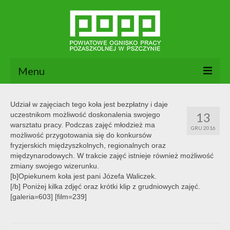
Menu
Aktualności
Udział w zajęciach tego koła jest bezpłatny i daje
13
uczestnikom możliwość doskonalenia swojego
O nas
warsztatu pracy. Podczas zajęć młodzież ma
GRU 2016
możliwość przygotowania się do konkursów
Dokumenty POPP
fryzjerskich międzyszkolnych, regionalnych oraz
międzynarodowych. W trakcie zajęć istnieje również możliwość
Zajęcia
zmiany swojego wizerunku.
[b]Opiekunem koła jest pani Józefa Waliczek.
Kontakt
[/b] Poniżej kilka zdjęć oraz krótki klip z grudniowych zajęć.
[galeria=603] [film=239]
BIP