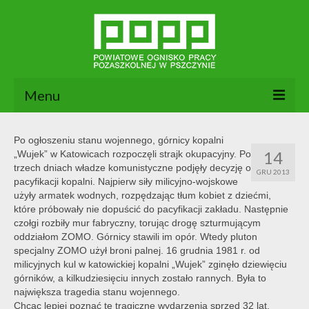
Menu
Aktualności
Po ogłoszeniu stanu wojennego, górnicy kopalni
14
„Wujek” w Katowicach rozpoczęli strajk okupacyjny. Po
O nas
trzech dniach władze komunistyczne podjęły decyzję o
GRU 2013
pacyfikacji kopalni. Najpierw siły milicyjno-wojskowe
Dokumenty POPP
użyły armatek wodnych, rozpędzając tłum kobiet z dziećmi,
które próbowały nie dopuścić do pacyfikacji zakładu. Następnie
Zajęcia
czołgi rozbiły mur fabryczny, torując drogę szturmującym
oddziałom ZOMO. Górnicy stawili im opór. Wtedy pluton
Kontakt
specjalny ZOMO użył broni palnej. 16 grudnia 1981 r. od
milicyjnych kul w katowickiej kopalni „Wujek” zginęło dziewięciu
BIP
górników, a kilkudziesięciu innych zostało rannych. Była to
największa tragedia stanu wojennego.
Chcąc lepiej poznać te tragiczne wydarzenia sprzed 32 lat,