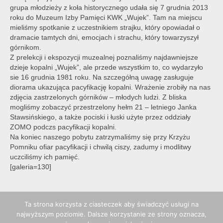
grupa młodzieży z koła historycznego udała się 7 grudnia 2013
roku do Muzeum Izby Pamięci KWK „Wujek”. Tam na miejscu
mieliśmy spotkanie z uczestnikiem strajku, który opowiadał o
dramacie tamtych dni, emocjach i strachu, który towarzyszył
górnikom.
Z prelekcji i ekspozycji muzealnej poznaliśmy najdawniejsze
dzieje kopalni „Wujek”, ale przede wszystkim to, co wydarzyło
sie 16 grudnia 1981 roku. Na szczegółną uwagę zasługuje
diorama ukazująca pacyfikację kopalni. Wrażenie zrobiły na nas
zdjęcia zastrzelonych górników – młodych ludzi. Z bliska
mogliśmy zobaczyć przestrzelony hełm 21 – letniego Janka
Stawsińskiego, a także pociski i łuski użyte przez oddziały
ZOMO podczs pacyfikacji kopalni.
Na koniec naszego pobytu zatrzymaliśmy się przy Krzyżu
Pomniku ofiar pacyfikacji i chwilą ciszy, zadumy i modlitwy
uczciliśmy ich pamięć.
[galeria=130]
Ta strona korzysta z ciasteczek aby świadczyć usługi na
najwyższym poziomie. Dalsze korzystanie ze strony oznacza,