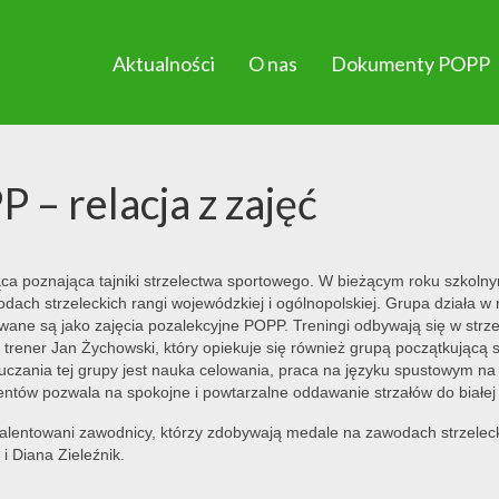
Aktualności
O nas
Dokumenty POPP
 – relacja z zajęć
ąca poznająca tajniki strzelectwa sportowego. W bieżącym roku szkolny
dach strzeleckich rangi wojewódzkiej i ogólnopolskiej. Grupa działa w
owane są jako zajęcia pozalekcyjne POPP. Treningi odbywają się w strz
trener Jan Żychowski, który opiekuje się również grupą początkującą se
auczania tej grupy jest nauka celowania, praca na języku spustowym n
tów pozwala na spokojne i powtarzalne oddawanie strzałów do białej 
talentowani zawodnicy, którzy zdobywają medale na zawodach strzeleck
 i Diana Zieleźnik.