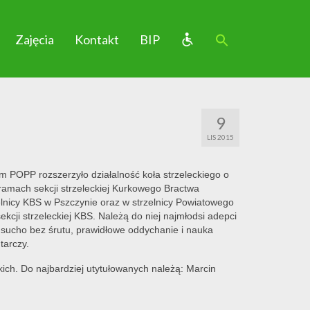
Zajęcia
Kontakt
BIP
9
LIS 2015
m POPP rozszerzyło działalność koła strzeleckiego o
 ramach sekcji strzeleckiej Kurkowego Bractwa
elnicy KBS w Pszczynie oraz w strzelnicy Powiatowego
kcji strzeleckiej KBS. Należą do niej najmłodsi adepci
a sucho bez śrutu, prawidłowe oddychanie i nauka
tarczy.
ich. Do najbardziej utytułowanych należą: Marcin