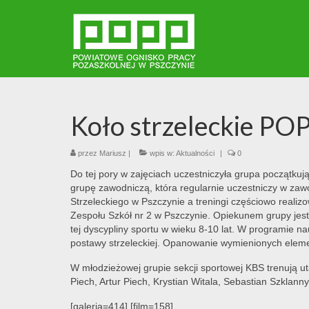
Koło strzeleckie POPP
przez
Mariusz
|
wpis w:
Aktualności
|
0
Do tej pory w zajęciach uczestniczyła grupa początkuj
grupę zawodniczą, która regularnie uczestniczy w zawo
Strzeleckiego w Pszczynie a treningi częściowo realiz
Zespołu Szkół nr 2 w Pszczynie. Opiekunem grupy jest 
tej dyscypliny sportu w wieku 8-10 lat. W programie n
postawy strzeleckiej. Opanowanie wymienionych elemen
W młodzieżowej grupie sekcji sportowej KBS trenują u
Piech, Artur Piech, Krystian Witala, Sebastian Szklanny
[galeria=414] [film=158]