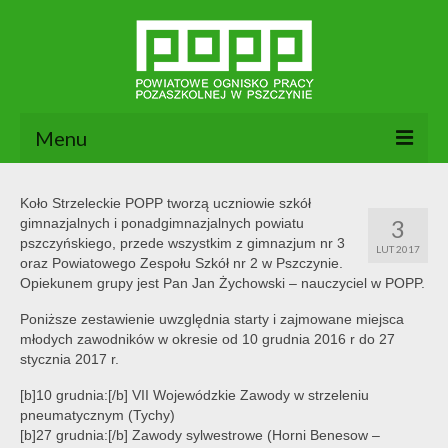
Menu
Aktualności
Koło Strzeleckie POPP tworzą uczniowie szkół
3
gimnazjalnych i ponadgimnazjalnych powiatu
O nas
pszczyńskiego, przede wszystkim z gimnazjum nr 3
LUT 2017
oraz Powiatowego Zespołu Szkół nr 2 w Pszczynie.
Dokumenty POPP
Opiekunem grupy jest Pan Jan Żychowski – nauczyciel w POPP.
Zajęcia
Poniższe zestawienie uwzględnia starty i zajmowane miejsca
młodych zawodników w okresie od 10 grudnia 2016 r do 27
Kontakt
stycznia 2017 r.
[b]10 grudnia:[/b] VII Wojewódzkie Zawody w strzeleniu
BIP
pneumatycznym (Tychy)
[b]27 grudnia:[/b] Zawody sylwestrowe (Horni Benesow –