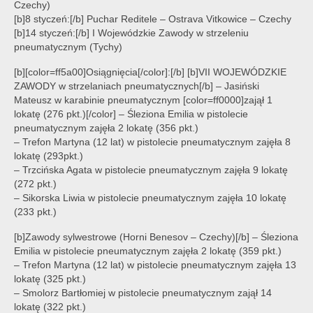
Czechy)
[b]8 styczeń:[/b] Puchar Reditele – Ostrava Vitkowice – Czechy
[b]14 styczeń:[/b] I Wojewódzkie Zawody w strzeleniu
pneumatycznym (Tychy)
[b][color=ff5a00]Osiągnięcia[/color]:[/b] [b]VII WOJEWÓDZKIE
ZAWODY w strzelaniach pneumatycznych[/b] – Jasiński
Mateusz w karabinie pneumatycznym [color=ff0000]zajął 1
lokatę (276 pkt.)[/color] – Śleziona Emilia w pistolecie
pneumatycznym zajęła 2 lokatę (356 pkt.)
– Trefon Martyna (12 lat) w pistolecie pneumatycznym zajęła 8
lokatę (293pkt.)
– Trzcińska Agata w pistolecie pneumatycznym zajęła 9 lokatę
(272 pkt.)
– Sikorska Liwia w pistolecie pneumatycznym zajęła 10 lokatę
(233 pkt.)
[b]Zawody sylwestrowe (Horni Benesov – Czechy)[/b] – Śleziona
Emilia w pistolecie pneumatycznym zajęła 2 lokatę (359 pkt.)
– Trefon Martyna (12 lat) w pistolecie pneumatycznym zajęła 13
lokatę (325 pkt.)
– Smolorz Bartłomiej w pistolecie pneumatycznym zajął 14
lokatę (322 pkt.)