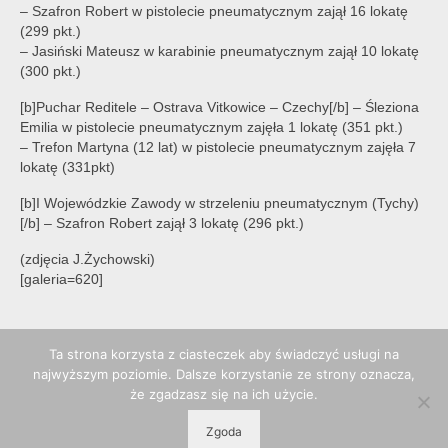
– Szafron Robert w pistolecie pneumatycznym zajął 16 lokatę
(299 pkt.)
– Jasiński Mateusz w karabinie pneumatycznym zajął 10 lokatę
(300 pkt.)
[b]Puchar Reditele – Ostrava Vitkowice – Czechy[/b] – Śleziona
Emilia w pistolecie pneumatycznym zajęła 1 lokatę (351 pkt.)
– Trefon Martyna (12 lat) w pistolecie pneumatycznym zajęła 7
lokatę (331pkt)
[b]I Wojewódzkie Zawody w strzeleniu pneumatycznym (Tychy)
[/b] – Szafron Robert zajął 3 lokatę (296 pkt.)
(zdjęcia J.Żychowski)
[galeria=620]
Ta strona korzysta z ciasteczek aby świadczyć usługi na
najwyższym poziomie. Dalsze korzystanie ze strony oznacza,
że zgadzasz się na ich użycie.
Zgoda
© 2026 POPP Pszczyna - WordPress Theme by
Kadence WP