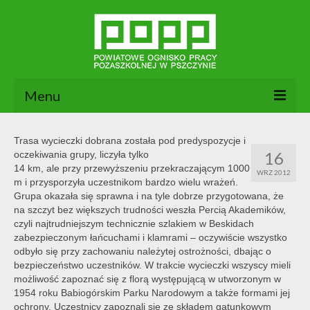
Menu
Aktualności
Trasa wycieczki dobrana została pod predyspozycje i
16
oczekiwania grupy, liczyła tylko
O nas
14 km, ale przy przewyższeniu przekraczającym 1000
WRZ 2012
m i przysporzyła uczestnikom bardzo wielu wrażeń.
Dokumenty POPP
Grupa okazała się sprawna i na tyle dobrze przygotowana, że
na szczyt bez większych trudności weszła Percią Akademików,
Zajęcia
czyli najtrudniejszym technicznie szlakiem w Beskidach
zabezpieczonym łańcuchami i klamrami – oczywiście wszystko
Kontakt
odbyło się przy zachowaniu należytej ostrożności, dbając o
bezpieczeństwo uczestników. W trakcie wycieczki wszyscy mieli
BIP
możliwość zapoznać się z florą występującą w utworzonym w
1954 roku Babiogórskim Parku Narodowym a także formami jej
ochrony. Uczestnicy zapoznali się ze składem gatunkowym