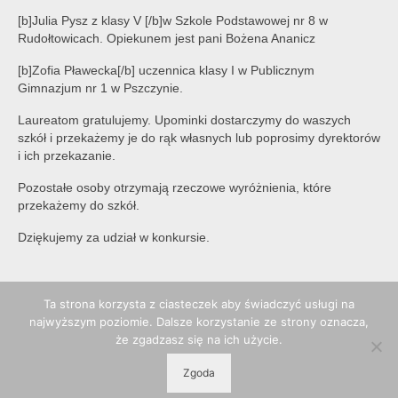
[b]Julia Pysz z klasy V [/b]w Szkole Podstawowej nr 8 w
Rudołtowicach. Opiekunem jest pani Bożena Ananicz
[b]Zofia Pławecka[/b] uczennica klasy I w Publicznym
Gimnazjum nr 1 w Pszczynie.
Laureatom gratulujemy. Upominki dostarczymy do waszych
szkół i przekażemy je do rąk własnych lub poprosimy dyrektorów
i ich przekazanie.
Pozostałe osoby otrzymają rzeczowe wyróżnienia, które
przekażemy do szkół.
Dziękujemy za udział w konkursie.
Ta strona korzysta z ciasteczek aby świadczyć usługi na
najwyższym poziomie. Dalsze korzystanie ze strony oznacza,
że zgadzasz się na ich użycie.
Zgoda
© 2026 POPP Pszczyna - WordPress Theme by
Kadence WP