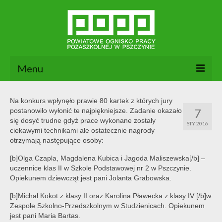
Menu
Aktualności
Na konkurs wpłynęło prawie 80 kartek z których jury
7
postanowiło wyłonić te najpiękniejsze. Zadanie okazało
O nas
się dosyć trudne gdyż prace wykonane zostały
STY 2016
ciekawymi technikami ale ostatecznie nagrody
Dokumenty POPP
otrzymają następujące osoby:
Zajęcia
[b]Olga Czapla, Magdalena Kubica i Jagoda Maliszewska[/b] –
uczennice klas II w Szkole Podstawowej nr 2 w Pszczynie.
Kontakt
Opiekunem dziewcząt jest pani Jolanta Grabowska.
[b]Michał Kokot z klasy II oraz Karolina Pławecka z klasy IV [/b]w
BIP
Zespole Szkolno-Przedszkolnym w Studzienicach. Opiekunem
jest pani Maria Bartas.