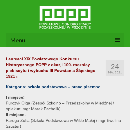
Menu
Aktualności
Laureaci XIX Powiatowego Konkursu
24
Historycznego POPP z okazji 100. rocznicy
O nas
plebiscytu i wybuchu III Powstania Śląskiego
MAJ 2021
1921 r.
Dokumenty POPP
Kategoria: szkoła podstawowa – prace pisemne
Zajęcia
I miejsce:
Furczyk Olga (Zespół Szkolno – Przedszkolny w Miedźnej /
Kontakt
opiekun: mgr Marek Pacholik)
II miejsce:
BIP
Faruga Zofia (Szkoła Podstawowa w Wiśle Małej / mgr Ewelina
Szuster)