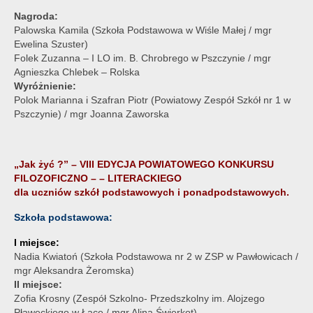
Nagroda:
Palowska Kamila (Szkoła Podstawowa w Wiśle Małej / mgr
Ewelina Szuster)
Folek Zuzanna – I LO im. B. Chrobrego w Pszczynie / mgr
Agnieszka Chlebek – Rolska
Wyróżnienie:
Polok Marianna i Szafran Piotr (Powiatowy Zespół Szkół nr 1 w
Pszczynie) / mgr Joanna Zaworska
„Jak żyć ?” – VIII EDYCJA POWIATOWEGO KONKURSU
FILOZOFICZNO – – LITERACKIEGO
dla uczniów szkół podstawowych i ponadpodstawowych.
Szkoła podstawowa:
I miejsce:
Nadia Kwiatoń (Szkoła Podstawowa nr 2 w ZSP w Pawłowicach /
mgr Aleksandra Żeromska)
II miejsce:
Zofia Krosny (Zespół Szkolno- Przedszkolny im. Alojzego
Pławeckiego w Łące / mgr Alina Świerkot)