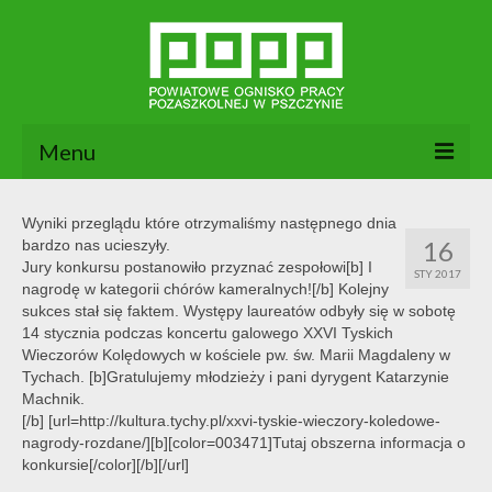
Menu
Aktualności
Wyniki przeglądu które otrzymaliśmy następnego dnia
16
bardzo nas ucieszyły.
O nas
Jury konkursu postanowiło przyznać zespołowi[b] I
STY 2017
nagrodę w kategorii chórów kameralnych![/b] Kolejny
Dokumenty POPP
sukces stał się faktem. Występy laureatów odbyły się w sobotę
14 stycznia podczas koncertu galowego XXVI Tyskich
Zajęcia
Wieczorów Kolędowych w kościele pw. św. Marii Magdaleny w
Tychach. [b]Gratulujemy młodzieży i pani dyrygent Katarzynie
Kontakt
Machnik.
[/b] [url=http://kultura.tychy.pl/xxvi-tyskie-wieczory-koledowe-
BIP
nagrody-rozdane/][b][color=003471]Tutaj obszerna informacja o
konkursie[/color][/b][/url]