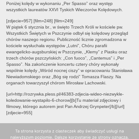
Poniżej kolędy w wykonaniu „Per Spasso” oraz występ
wszystkich laureatów XXVI Tyskich Wieczorów Kolędowych.
[zdjecie=957] [film=248] [film=249]
W piątek 6 stycznia br., w święto Trzech Króli w kościele pw.
Wszystkich Świętych w Pszczynie odbył się kolędowy przegląd
chórów naszego regionu. Publiczność licznie zgromadzona w
kościele wysłuchała występów „Lutni”, Chóru parafii
ewangelicko-augsburskiej w Pszczynie, „Klemy” z Piasku oraz
trzech chórów pszczyńskich: „Con fuoco”, „Cantemus” i „Per
Spasso”. Na zakończenie koncertu cztery chóry wykonały
wspólnie kolędy „Wśród nocnej ciszy” w opracowaniu Stanisława
Niewiadomskiego oraz „Bóg się rodzi” Tomasza Flaszy. Na
organach towarzyszył chórom Mirosław Lachowski.
[url=http://rozrywka.pless.pl/46383-zdjecia-wideo-niezwykle-
koledowanie-wystapilo-6-chorow][b]Tu materiał zdjęciowy i
filmowy, którego autorem jest Pan Andrzej Grynpeter[/b][/url]
[zdjecie=955]
Ta strona korzysta z ciasteczek aby świadczyć usługi na
najwyższym poziomie. Dalsze korzystanie ze strony oznacza,