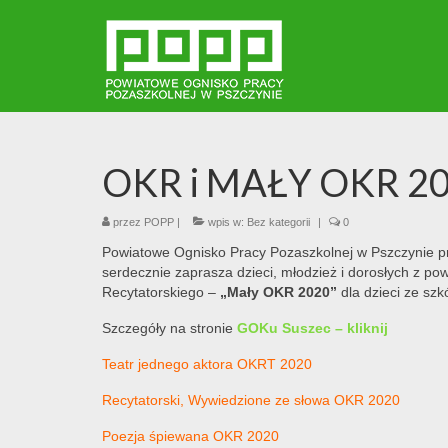
OKR i MAŁY OKR 202
przez
POPP
|
wpis w:
Bez kategorii
|
0
Powiatowe Ognisko Pracy Pozaszkolnej w Pszczynie pr
serdecznie zaprasza dzieci, młodzież i dorosłych z p
Recytatorskiego –
„Mały OKR 2020”
dla dzieci ze sz
Szczegóły na stronie
GOKu Suszec – kliknij
Teatr jednego aktora OKRT 2020
Recytatorski, Wywiedzione ze słowa OKR 2020
Poezja śpiewana OKR 2020