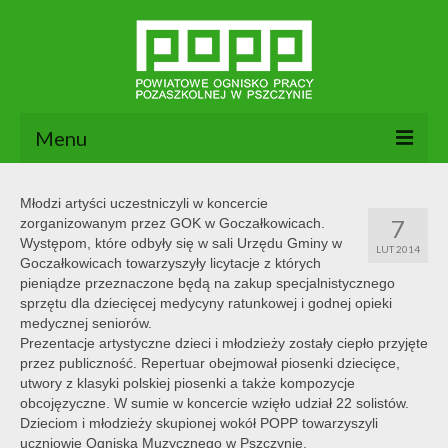
Menu
Aktualności
Młodzi artyści uczestniczyli w koncercie
7
zorganizowanym przez GOK w Goczałkowicach.
O nas
Występom, które odbyły się w sali Urzędu Gminy w
LUT 2014
Goczałkowicach towarzyszyły licytacje z których
Dokumenty POPP
pieniądze przeznaczone będą na zakup specjalnistycznego
sprzętu dla dziecięcej medycyny ratunkowej i godnej opieki
Zajęcia
medycznej seniorów.
Prezentacje artystyczne dzieci i młodzieży zostały ciepło przyjęte
Kontakt
przez publiczność. Repertuar obejmował piosenki dziecięce,
utwory z klasyki polskiej piosenki a także kompozycje
BIP
obcojęzyczne. W sumie w koncercie wzięło udział 22 solistów.
Dzieciom i młodzieży skupionej wokół POPP towarzyszyli
uczniowie Ogniska Muzycznego w Pszczynie.