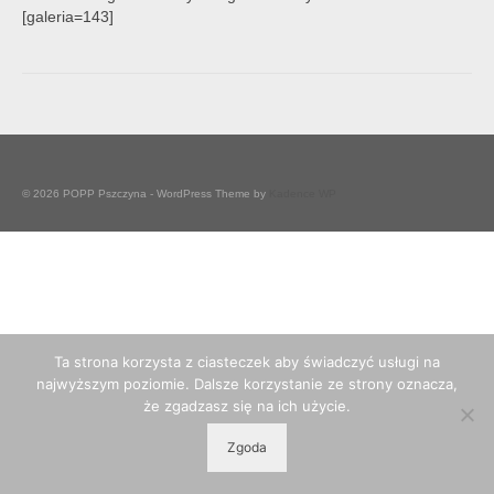
[galeria=143]
© 2026 POPP Pszczyna - WordPress Theme by
Kadence WP
Ta strona korzysta z ciasteczek aby świadczyć usługi na
najwyższym poziomie. Dalsze korzystanie ze strony oznacza,
że zgadzasz się na ich użycie.
Zgoda