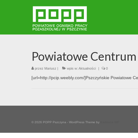
Powiatowe Centrum I
przez
Mariusz
|
wpis w:
Aktualności
|
0
[url=http://pcip.weebly.com/]Pszczyńskie Powiatowe Ce
© 2026 POPP Pszczyna - WordPress Theme by
Kadence WP