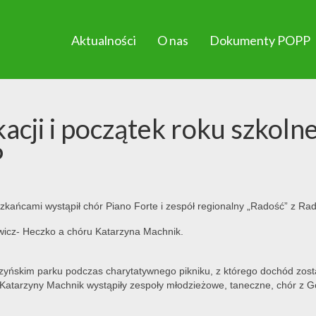
Aktualności
O nas
Dokumenty POPP
acji i początek roku szkoln
P
kańcami wystąpił chór Piano Forte i zespół regionalny „Radość” z Rad
icz- Heczko a chóru Katarzyna Machnik.
zyńskim parku podczas charytatywnego pikniku, z którego dochód zosta
Katarzyny Machnik wystąpiły zespoły młodzieżowe, taneczne, chór z Go