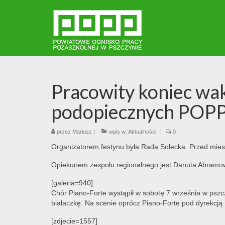
Pracowity koniec wak
podopiecznych POP
przez
Mariusz
|
wpis w:
Aktualności
|
0
Organizatorem festynu była Rada Sołecka. Przed miesz
Opiekunem zespołu regionalnego jest Danuta Abramow
[galeria=940]
Chór Piano-Forte wystąpił w sobotę 7 września w pszc
białaczkę. Na scenie oprócz Piano-Forte pod dyrekcją 
[zdjecie=1557]