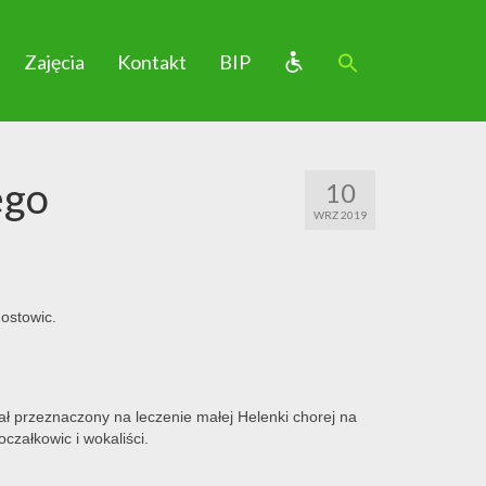
Zajęcia
Kontakt
BIP
ego
10
WRZ 2019
ostowic.
ł przeznaczony na leczenie małej Helenki chorej na
czałkowic i wokaliści.