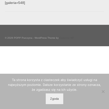
[galeria=548]
© 2026 POPP Pszczyna - WordPress Theme by
Kadence WP
Ta strona korzysta z ciasteczek aby świadczyć usługi na
najwyższym poziomie. Dalsze korzystanie ze strony oznacza,
że zgadzasz się na ich użycie.
Zgoda