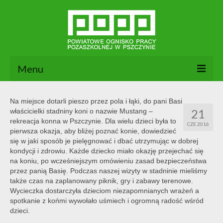
Menu
Aktualności
Na miejsce dotarli pieszo przez pola i łąki, do pani Basi
21
właścicielki stadniny koni o nazwie Mustang –
O nas
rekreacja konna w Pszczynie. Dla wielu dzieci była to
CZE 2016
pierwsza okazja, aby bliżej poznać konie, dowiedzieć
Dokumenty POPP
się w jaki sposób je pielęgnować i dbać utrzymując w dobrej
kondycji i zdrowiu. Każde dziecko miało okazję przejechać się
Zajęcia
na koniu, po wcześniejszym omówieniu zasad bezpieczeństwa
przez panią Basię. Podczas naszej wizyty w stadninie mieliśmy
Kontakt
także czas na zaplanowany piknik, gry i zabawy terenowe.
Wycieczka dostarczyła dzieciom niezapomnianych wrażeń a
BIP
spotkanie z końmi wywołało uśmiech i ogromną radość wśród
dzieci.