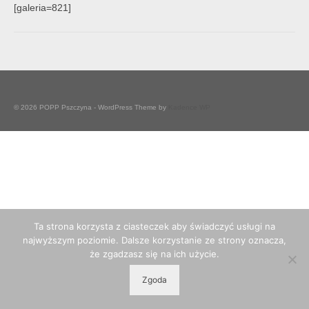
[galeria=821]
© 2026 POPP Pszczyna - WordPress Theme by
Kadence WP
Ta strona korzysta z ciasteczek aby świadczyć usługi na
najwyższym poziomie. Dalsze korzystanie ze strony oznacza,
że zgadzasz się na ich użycie.
Zgoda