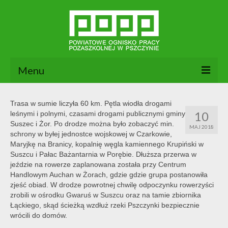
Menu
Aktualności
Trasa w sumie liczyła 60 km. Pętla wiodła drogami
10
leśnymi i polnymi, czasami drogami publicznymi gminy
O nas
Suszec i Żor. Po drodze można było zobaczyć min.
MAJ 2018
schrony w byłej jednostce wojskowej w Czarkowie,
Dokumenty POPP
Maryjkę na Branicy, kopalnię węgla kamiennego Krupiński w
Suszcu i Pałac Bażantarnia w Porębie. Dłuższa przerwa w
Zajęcia
jeździe na rowerze zaplanowana została przy Centrum
Handlowym Auchan w Żorach, gdzie gdzie grupa postanowiła
Kontakt
zjeść obiad. W drodze powrotnej chwilę odpoczynku rowerzyści
zrobili w ośrodku Gwaruś w Suszcu oraz na tamie zbiornika
BIP
Łąckiego, skąd ścieżką wzdłuż rzeki Pszczynki bezpiecznie
wrócili do domów.