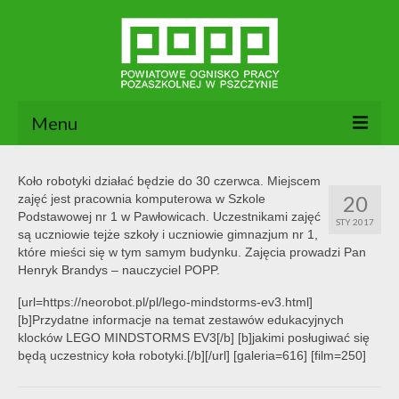
Menu
Aktualności
Koło robotyki działać będzie do 30 czerwca. Miejscem
20
zajęć jest pracownia komputerowa w Szkole
O nas
Podstawowej nr 1 w Pawłowicach. Uczestnikami zajęć
STY 2017
są uczniowie tejże szkoły i uczniowie gimnazjum nr 1,
Dokumenty POPP
które mieści się w tym samym budynku. Zajęcia prowadzi Pan
Henryk Brandys – nauczyciel POPP.
Zajęcia
[url=https://neorobot.pl/pl/lego-mindstorms-ev3.html]
Kontakt
[b]Przydatne informacje na temat zestawów edukacyjnych
klocków LEGO MINDSTORMS EV3[/b] [b]jakimi posługiwać się
BIP
będą uczestnicy koła robotyki.[/b][/url] [galeria=616] [film=250]