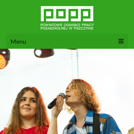
Menu
Aktualności
26
CZE 2025
O nas
Dokumenty POPP
Zajęcia
Kontakt
BIP