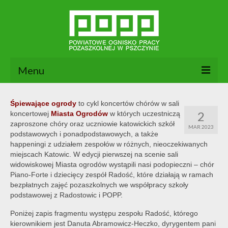
Menu
Aktualności
Śpiewające ogrody
to cykl koncertów chórów w sali
2
koncertowej
Miasta Ogrodów
w których uczestniczą
O nas
zaproszone chóry oraz uczniowie katowickich szkół
MAR 2023
podstawowych i ponadpodstawowych, a także
Dokumenty POPP
happeningi z udziałem zespołów w różnych, nieoczekiwanych
miejscach Katowic. W edycji pierwszej na scenie sali
Zajęcia
widowiskowej Miasta ogrodów wystąpili nasi podopieczni – chór
Piano-Forte i dziecięcy zespół Radość, które działają w ramach
Kontakt
bezpłatnych zajęć pozaszkolnych we współpracy szkoły
podstawowej z Radostowic i POPP.
BIP
Poniżej zapis fragmentu występu zespołu Radość, którego
kierownikiem jest Danuta Abramowicz-Heczko, dyrygentem pani