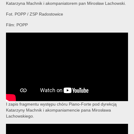
Katarzyna Machnik i akompaniatorem pan Mirosław Lachowski.
Fot. POPP / ZSP Radostowice
Film: POPP
I zapis fragmentu występu chóru Piano-Forte pod dyrekcją
Katarzyny Machnik i akompaniamencie pana Mirosława
Lachowskiego.