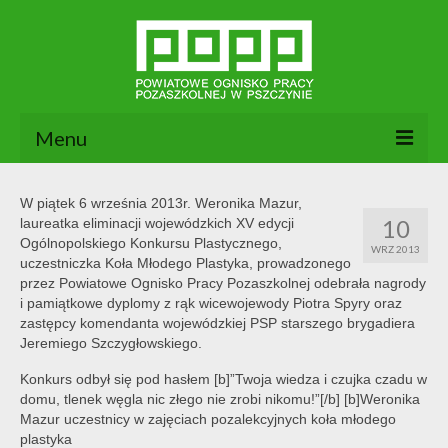
Menu
Aktualności
W piątek 6 września 2013r. Weronika Mazur,
10
laureatka eliminacji wojewódzkich XV edycji
O nas
Ogólnopolskiego Konkursu Plastycznego,
WRZ 2013
uczestniczka Koła Młodego Plastyka, prowadzonego
Dokumenty POPP
przez Powiatowe Ognisko Pracy Pozaszkolnej odebrała nagrody
i pamiątkowe dyplomy z rąk wicewojewody Piotra Spyry oraz
Zajęcia
zastępcy komendanta wojewódzkiej PSP starszego brygadiera
Jeremiego Szczygłowskiego.
Kontakt
Konkurs odbył się pod hasłem [b]”Twoja wiedza i czujka czadu w
BIP
domu, tlenek węgla nic złego nie zrobi nikomu!”[/b] [b]Weronika
Mazur uczestnicy w zajęciach pozalekcyjnych koła młodego
plastyka