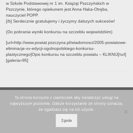
w Szkole Podstawowej nr 1 im. Książąt Pszczyńskich w
Pszczynie, którego opiekunem jest Anna Haka-Otręba,
nauczyciel POPP.
[/b] Serdecznie gratulujemy i życzymy dalszych sukcesów!
(Do pobrania wyniki konkursu na szczeblu wojewódzkim)
[url=http://www.powiat.pszczyna.pl/wiadomosci/2005-powiatowe-
eliminacje-xv-edycji-ogolnopolskiego-konkursu-
plastycznego]Opis konkursu na szczeblu powiatu – KLIKNIJ[/url]
[galeria=95]
Ta strona korzysta z ciasteczek aby świadczyć usługi na
najwyższym poziomie. Dalsze korzystanie ze strony oznacza,
© 2026 POPP Pszczyna - WordPress Theme by
Kadence WP
że zgadzasz się na ich użycie.
Zgoda