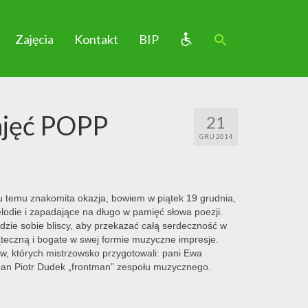
Zajęcia
Kontakt
BIP
ajęć POPP
21
GRU 2014
u temu znakomita okazja, bowiem w piątek 19 grudnia,
odie i zapadające na długo w pamięć słowa poezji.
dzie sobie bliscy, aby przekazać całą serdeczność w
wiąteczną i bogate w swej formie muzyczne impresje.
ów, których mistrzowsko przygotowali: pani Ewa
an Piotr Dudek „frontman” zespołu muzycznego.