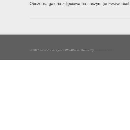
Obszerna galeria zdjęciowa na naszym [url=www.face
© 2026 POPP Pszczyna - WordPress Theme by
Kadence WP