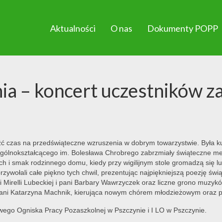
Aktualności
O nas
Dokumenty POPP
ia – koncert uczestników z
źć czas na przedświąteczne wzruszenia w dobrym towarzystwie. Była k
Ogólnokształcącego im. Bolesława Chrobrego zabrzmiały świąteczne mel
h i smak rodzinnego domu, kiedy przy wigilijnym stole gromadzą się lu
przywołali całe piękno tych chwil, prezentując najpiękniejszą poezję ś
i Mirelli Lubeckiej i pani Barbary Wawrzyczek oraz liczne grono muzyk
ani Katarzyna Machnik, kierująca nowym chórem młodzieżowym oraz p
wego Ogniska Pracy Pozaszkolnej w Pszczynie i I LO w Pszczynie.