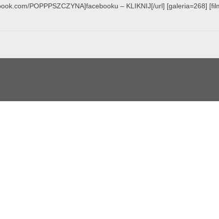
book.com/POPPPSZCZYNA]facebooku – KLIKNIJ[/url] [galeria=268] [fil