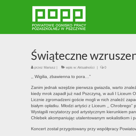
Świąteczne wzruszen
przez
Mariusz
|
wpis w:
Aktualności
|
0
,, Wigilia, zbawienna to pora…”
Zanim jednak wzejdzie pierwsza gwiazda, warto znale
kiedy mrok zapadł już nad Pszczyną, w auli I Liceum 
Licznie zgromadzeni goście mogli w nich znaleźć zapac
białym opłatku. Młodzi artyści z Liceum ,, Chrobrego” 
Wystąpili recytatorzy pod artystycznym kierunkiem pan
Chlebek akompaniując utalentowanym wokalistkom i p
Koncert został przygotowany przy współpracy Powiato