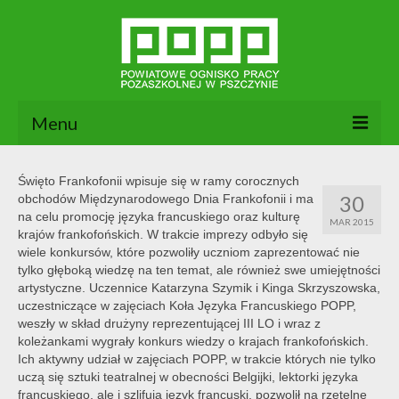
Menu
Aktualności
Święto Frankofonii wpisuje się w ramy corocznych
30
obchodów Międzynarodowego Dnia Frankofonii i ma
O nas
na celu promocję języka francuskiego oraz kulturę
MAR 2015
krajów frankofońskich. W trakcie imprezy odbyło się
Dokumenty POPP
wiele konkursów, które pozwoliły uczniom zaprezentować nie
tylko głęboką wiedzę na ten temat, ale również swe umiejętności
Zajęcia
artystyczne. Uczennice Katarzyna Szymik i Kinga Skrzyszowska,
uczestniczące w zajęciach Koła Języka Francuskiego POPP,
Kontakt
weszły w skład drużyny reprezentującej III LO i wraz z
koleżankami wygrały konkurs wiedzy o krajach frankofońskich.
BIP
Ich aktywny udział w zajęciach POPP, w trakcie których nie tylko
uczą się sztuki teatralnej w obecności Belgijki, lektorki języka
francuskiego, ale i szlifuja język francuski, pozwolił na rzetelne