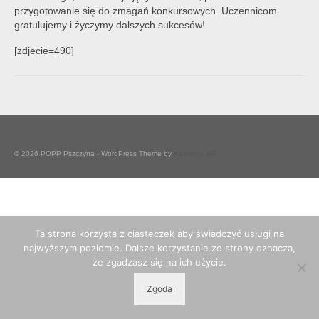
przygotowanie się do zmagań konkursowych. Uczennicom
gratulujemy i życzymy dalszych sukcesów!
[zdjecie=490]
© 2026 POPP Pszczyna - WordPress Theme by
Kadence WP
Ta strona korzysta z ciasteczek aby świadczyć usługi na
najwyższym poziomie. Dalsze korzystanie ze strony oznacza,
że zgadzasz się na ich użycie.
Zgoda