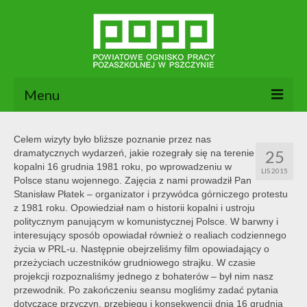
Menu
Aktualności
Celem wizyty było bliższe poznanie przez nas
25
dramatycznych wydarzeń, jakie rozegrały się na terenie
O nas
kopalni 16 grudnia 1981 roku, po wprowadzeniu w
LIS 2015
Polsce stanu wojennego. Zajęcia z nami prowadził Pan
Dokumenty POPP
Stanisław Płatek – organizator i przywódca górniczego protestu
z 1981 roku. Opowiedział nam o historii kopalni i ustroju
Zajęcia
politycznym panującym w komunistycznej Polsce. W barwny i
interesujący sposób opowiadał również o realiach codziennego
Kontakt
życia w PRL-u. Następnie obejrzeliśmy film opowiadający o
przeżyciach uczestników grudniowego strajku. W czasie
BIP
projekcji rozpoznaliśmy jednego z bohaterów – był nim nasz
przewodnik. Po zakończeniu seansu mogliśmy zadać pytania
dotyczące przyczyn, przebiegu i konsekwencji dnia 16 grudnia