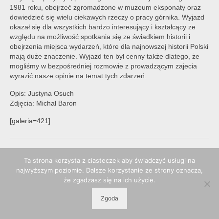
1981 roku, obejrzeć zgromadzone w muzeum eksponaty oraz
dowiedzieć się wielu ciekawych rzeczy o pracy górnika. Wyjazd
okazał się dla wszystkich bardzo interesujący i kształcący ze
względu na możliwość spotkania się ze świadkiem historii i
obejrzenia miejsca wydarzeń, które dla najnowszej historii Polski
mają duże znaczenie. Wyjazd ten był cenny także dlatego, że
mogliśmy w bezpośredniej rozmowie z prowadzącym zajecia
wyrazić nasze opinie na temat tych zdarzeń.
Opis: Justyna Osuch
Zdjęcia: Michał Baron
[galeria=421]
Ta strona korzysta z ciasteczek aby świadczyć usługi na
najwyższym poziomie. Dalsze korzystanie ze strony oznacza,
że zgadzasz się na ich użycie.
© 2026 POPP Pszczyna - WordPress Theme by
Kadence WP
Zgoda