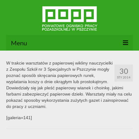
Menu
Aktualności
W trakcie warsztatów z papierowej wikliny nauczycielki
30
z Zespołu Szkół nr 3 Specjalnych w Pszczynie mogły
O nas
poznać sposób skręcania papierowych rurek,
STY 2014
wyplatania koszy o dnie okrągłym lub prostokątnym.
Dokumenty POPP
Dowiedziały się jak pleść papierowy wianek i choinkę, jakimi
farbami zabezpieczyć papierowe dzieło. Warsztaty miały na celu
Zajęcia
pokazać sposoby wykorzystania zużytych gazet i zainspirować
do pracy z uczniami.
Kontakt
[galeria=141]
BIP