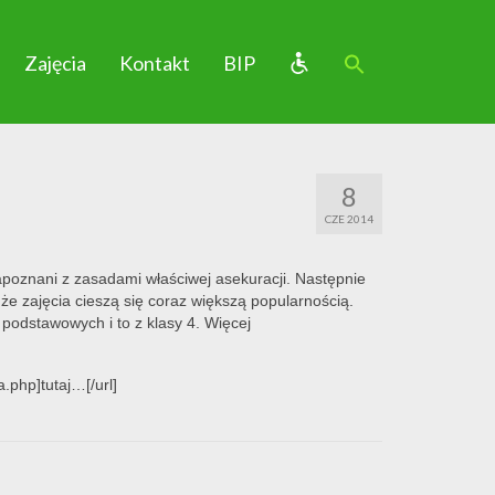
Zajęcia
Kontakt
BIP
8
CZE 2014
apoznani z zasadami właściwej asekuracji. Następnie
 że zajęcia cieszą się coraz większą popularnością.
 podstawowych i to z klasy 4. Więcej
.php]tutaj…[/url]