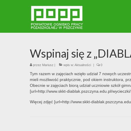
Wspinaj się z „DIA
przez
Mariusz
|
wpis w:
Aktualności
|
0
Tym razem w zajęciach wzięło udział 7 nowych uczestn
mieli możliwość praktycznie, pod okiem instruktora, pr
Obecnie w zajęciach biorą udział uczniowie szkół gimn
[url=http://www.skkt-diablak.pszczyna.edu.pl/wycieczk
Więcej zdjęć [url=http://www.skkt-diablak.pszczyna.ed