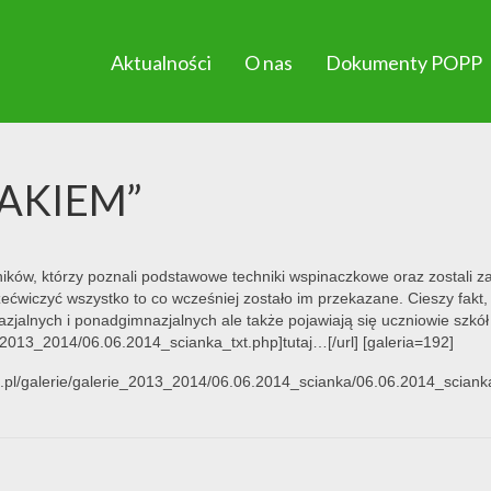
Aktualności
O nas
Dokumenty POPP
BLAKIEM”
ików, którzy poznali podstawowe techniki wspinaczkowe oraz zostali z
zećwiczyć wszystko to co wcześniej zostało im przekazane. Cieszy fakt,
azjalnych i ponadgimnazjalnych ale także pojawiają się uczniowie szkół
i/2013_2014/06.06.2014_scianka_txt.php]tutaj…[/url] [galeria=192]
u.pl/galerie/galerie_2013_2014/06.06.2014_scianka/06.06.2014_scianka