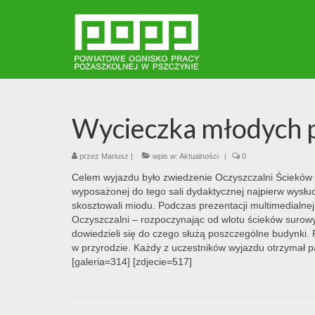
Wycieczka młodych 
przez
Mariusz
|
wpis w:
Aktualności
|
0
Celem wyjazdu było zwiedzenie Oczyszczalni Ścieków 
wyposażonej do tego sali dydaktycznej najpierw wysłuc
skosztowali miodu. Podczas prezentacji multimedialne
Oczyszczalni – rozpoczynając od wlotu ścieków surowy
dowiedzieli się do czego służą poszczególne budynki.
w przyrodzie. Każdy z uczestników wyjazdu otrzymał 
[galeria=314] [zdjecie=517]