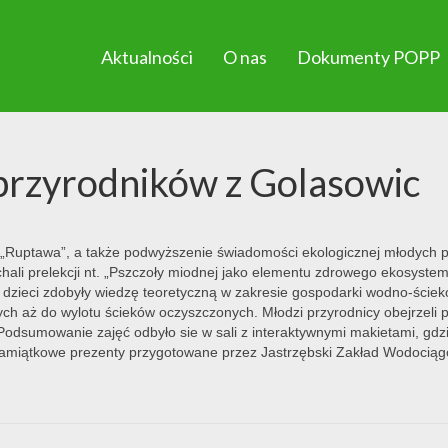
Aktualności
O nas
Dokumenty POPP
przyrodników z Golasowic
„Ruptawa”, a także podwyższenie świadomości ekologicznej młodych pr
hali prelekcji nt. „Pszczoły miodnej jako elementu zdrowego ekosystemu
j dzieci zdobyły wiedzę teoretyczną w zakresie gospodarki wodno-ściek
ch aż do wylotu ścieków oczyszczonych. Młodzi przyrodnicy obejrzeli
 Podsumowanie zajęć odbyło sie w sali z interaktywnymi makietami, gd
pamiątkowe prezenty przygotowane przez Jastrzębski Zakład Wodociągów