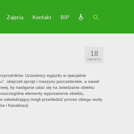
Zajęcia
Kontakt
BIP
18
KWI 2015
zyrodników. Uczestnicy wyjazdu w specjalnie
”, obejrzeli sprzęt i maszyny pszczelarskie, a nawet
owej, by następnie udać się na zwiedzanie obiektu
 poszczególne elementy wyposażenia obiektu,
zie odwiedzający mogli prześledzić proces obiegu wody
 i Kanalizacji.