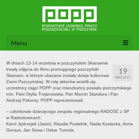
Menu
Aktualności
W dniach 13-14 września w pszczyńskim Skansenie
19
trwały zdjęcia do filmu promującego pszczyński
O nas
Skansen, w którym ukazane zostały dzieje kulturowe
WRZ 2017
Ziemi Pszczyńskiej. W rolę aktorów wcielili się
Dokumenty POPP
uczestnicy zajęć POPP oraz mieszkańcy powiatu pszczyńskiego
min. Pani Otylia Trojanowska, Pan Marcin Standura i Pan
Zajęcia
Andrzej Pokorny. POPP reprezentowali:
Kontakt
– członkowie dziecięcego zespołu regionalnego RADOŚĆ z SP
w Radostowicach:
BIP
Karol Jędrzejek (Jasio), Klaudia Pustelnik, Nadia Kostecka, Anna
Goraus, Jan Sowa i Oskar Tumula.