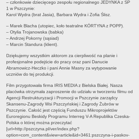
– członkowie dziecięcego zespołu regionalnego JEDYNKA z SP
1 w Pszczynie:
Karol Wydra (brat Jasia), Barbara Wydra i Zofia Ślisz.
– Marek Blacha (utopiec, koło teatralne KÓRTYNA z POPP).
– Otylia Trojanowska (babka)
– Andrzej Pokorny (sąsiad)
– Marcin Standura (klient).
Dziękujemy wszystkim aktorom za cierpliwość na planie i
profesjonalne podejście do pracy oraz pani Danucie
Abramowicz-Heczko i pani Annie Masny za wytypowanie
uczniów do tej produkcji.
Film przygotowała firma IRIS MEDIA z Bielska Białej. Nasza
placówka otrzymała zaproszenie do udziału w tworzeniu filmu od
Agencji Restrukturyzacji i Promocji w Pszczynie zarządcy
Skansenu-Zagrody Wsi Pszczyńskiej i Zagrody Żubrów w
Pszczynie. Całość jest częścią Funduszu Mikroprojektów
Euroregionu Beskidy Programu Interreg V-A Republika Czeska-
Polska o której można przeczytać
[url=http://pszczyna.pl/ver/index.php?
option=com_content&view=article&id=3461:pszczyna-i-paskov-