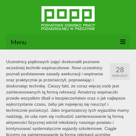
Menu
Aktualności
Uczestnicy piątkowych zajęć doskonalili poznane
28
wcześniej techniki wspinaczkowe. Nowi uczestnicy
O nas
poznali podstawowe zasady asekuracji i wspinania
MAR 2015
oraz praktycznie je przećwiczyli, poprawiając i
Dokumenty POPP
doskonaląc technikę. Cieszy fakt, że coraz więcej osób jest
zainteresowanych tą formą rekreacji. Amatorzy wspinaczki
Zajęcia
przede wszystkim dbali o bezpieczeństwo oraz o jak najlepsze
wykorzystanie czasu, żeby jak najwięcej się nauczyć i
Kontakt
technicznie poćwiczyć. Jako organizatorzy tych wyjazdów mamy
nadzieję, że uda nam się rozbudzić zainteresowanie tą formą
BIP
aktywności fizycznej wśród młodzieży naszego powiatu i
kontynuować systematyczne wyjazdy szkoleniowe. Ciągle
liczymy na zainteresowanie tą formą rekreacji uczniów