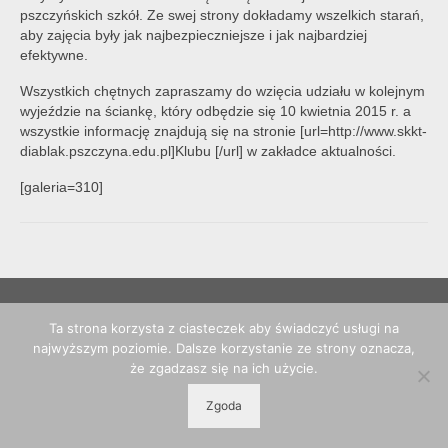
pszczyńskich szkół. Ze swej strony dokładamy wszelkich starań,
aby zajęcia były jak najbezpieczniejsze i jak najbardziej
efektywne.
Wszystkich chętnych zapraszamy do wzięcia udziału w kolejnym
wyjeździe na ściankę, który odbędzie się 10 kwietnia 2015 r. a
wszystkie informację znajdują się na stronie [url=http://www.skkt-
diablak.pszczyna.edu.pl]Klubu [/url] w zakładce aktualności.
[galeria=310]
Ta strona korzysta z ciasteczek aby świadczyć usługi na
© 2026 POPP Pszczyna - WordPress Theme by
Kadence WP
najwyższym poziomie. Dalsze korzystanie ze strony oznacza,
że zgadzasz się na ich użycie.
Zgoda