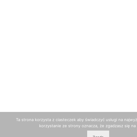
Ta strona korzysta z ciasteczek aby świadczyć usługi na najwy
korzystanie ze strony oznacza, że zgadzasz się na 