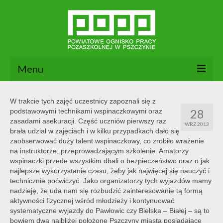
Menu
Aktualności
W trakcie tych zajęć uczestnicy zapoznali się z
28
podstawowymi technikami wspinaczkowymi oraz
O nas
zasadami asekuracji. Część uczniów pierwszy raz
WRZ 2013
brała udział w zajęciach i w kilku przypadkach dało się
Dokumenty POPP
zaobserwować duży talent wspinaczkowy, co zrobiło wrażenie
na instruktorze, przeprowadzającym szkolenie. Amatorzy
Zajęcia
wspinaczki przede wszystkim dbali o bezpieczeństwo oraz o jak
najlepsze wykorzystanie czasu, żeby jak najwięcej się nauczyć i
Kontakt
technicznie poćwiczyć. Jako organizatorzy tych wyjazdów mamy
nadzieję, że uda nam się rozbudzić zainteresowanie tą formą
BIP
aktywności fizycznej wśród młodzieży i kontynuować
systematyczne wyjazdy do Pawłowic czy Bielska – Białej – są to
bowiem dwa najbliżej położone Pszczyny miasta posiadające