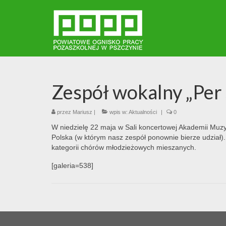
Zespół wokalny „Per
przez
Mariusz
|
wpis w:
Aktualności
|
0
W niedzielę 22 maja w Sali koncertowej Akademii Muz
Polska (w którym nasz zespół ponownie bierze udział)
kategorii chórów młodzieżowych mieszanych.
[galeria=538]