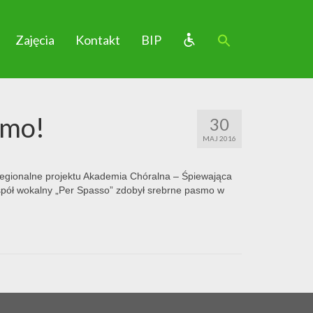
Zajęcia
Kontakt
BIP
smo!
30
MAJ 2016
regionalne projektu Akademia Chóralna – Śpiewająca
espół wokalny „Per Spasso” zdobył srebrne pasmo w